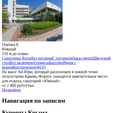
Оценка
8
Южный
150 м до пляжа
Санатории Ялты
Без питания
С питанием
Заказ меню
Шведский
стол
Все включено
Сервисы
Бассейн
Рядом с
морем
Кондиционер
Wi-Fi
На мысе Ай-Юри, который расположен в южной точке
полуострова Крыма, Форосе, находится замечательное место
для отдыха, санаторий «Южный».
от
2 400
руб/сутки
Подробнее
Навигация по записям
Курорты Крыма