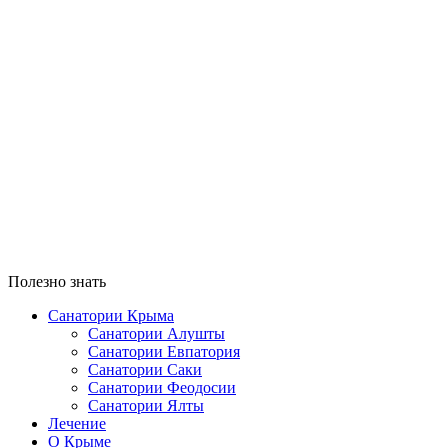
Сейчас
°
33
ясно
влажность: 56%
ветер: 3Миз ЮЗ
Ш 35 • Д 33
°
38
Вс
°
40
Пн
°
41
Вт
°
41
Ср
Полезно знать
Санатории Крыма
Санатории Алушты
Санатории Евпатория
Санатории Саки
Санатории Феодосии
Санатории Ялты
Лечение
О Крыме