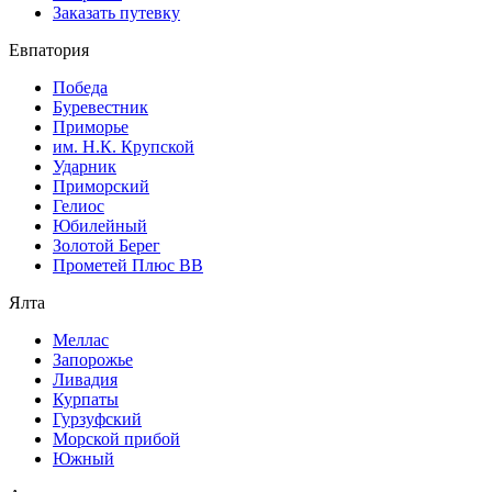
Заказать путевку
Евпатория
Победа
Буревестник
Приморье
им. Н.К. Крупской
Ударник
Приморский
Гелиос
Юбилейный
Золотой Берег
Прометей Плюс ВВ
Ялта
Меллас
Запорожье
Ливадия
Курпаты
Гурзуфский
Морской прибой
Южный