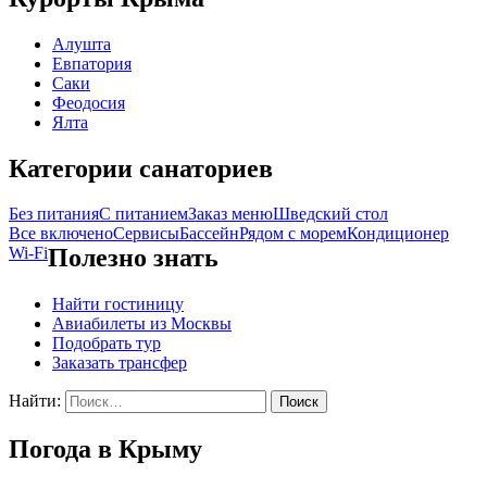
Алушта
Евпатория
Саки
Феодосия
Ялта
Категории санаториев
Без питания
С питанием
Заказ меню
Шведский стол
Все включено
Сервисы
Бассейн
Рядом с морем
Кондиционер
Wi-Fi
Полезно знать
Найти гостиницу
Авиабилеты из Москвы
Подобрать тур
Заказать трансфер
Найти:
Погода в Крыму