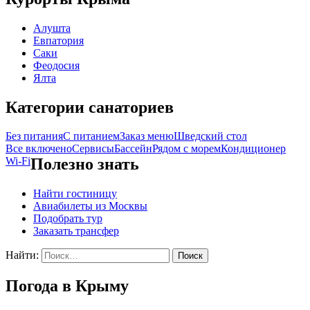
Алушта
Евпатория
Саки
Феодосия
Ялта
Категории санаториев
Без питания
С питанием
Заказ меню
Шведский стол
Все включено
Сервисы
Бассейн
Рядом с морем
Кондиционер
Wi-Fi
Полезно знать
Найти гостиницу
Авиабилеты из Москвы
Подобрать тур
Заказать трансфер
Найти:
Погода в Крыму