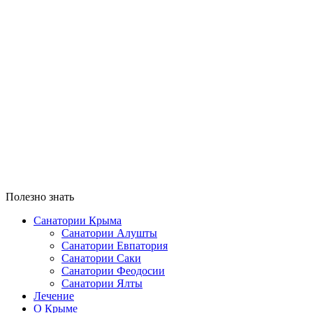
Сейчас
°
37
ясно
влажность: 40%
ветер: 5Миз Ю
Ш 38 • Д 37
°
35
Вс
°
39
Пн
°
40
Вт
°
41
Ср
Полезно знать
Санатории Крыма
Санатории Алушты
Санатории Евпатория
Санатории Саки
Санатории Феодосии
Санатории Ялты
Лечение
О Крыме