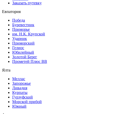
Заказать путевку
Евпатория
Победа
Буревестник
Приморье
им. Н.К. Крупской
Ударник
Приморский
Гелиос
Юбилейный
Золотой Берег
Прометей Плюс ВВ
Ялта
Меллас
Запорожье
Ливадия
Курпаты
Гурзуфский
Морской прибой
Южный