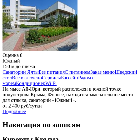
Оценка
8
Южный
150 м до пляжа
Санатории Ялты
Без питания
С питанием
Заказ меню
Шведский
стол
Все включено
Сервисы
Бассейн
Рядом с
морем
Кондиционер
Wi-Fi
На мысе Ай-Юри, который расположен в южной точке
полуострова Крыма, Форосе, находится замечательное место
для отдыха, санаторий «Южный».
от
2 400
руб/сутки
Подробнее
Навигация по записям
Курорты Крыма