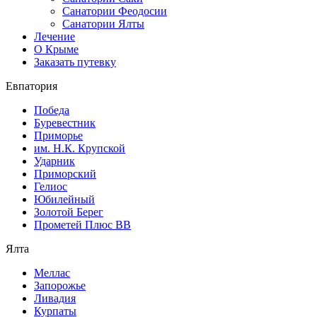
Санатории Феодосии
Санатории Ялты
Лечение
О Крыме
Заказать путевку
Евпатория
Победа
Буревестник
Приморье
им. Н.К. Крупской
Ударник
Приморский
Гелиос
Юбилейный
Золотой Берег
Прометей Плюс ВВ
Ялта
Меллас
Запорожье
Ливадия
Курпаты