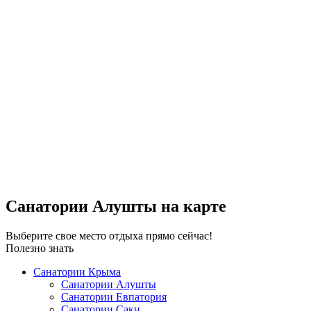
°
28
ясно
влажность: 59%
ветер: 2Миз ЮЮВ
Ш 28 • Д 26
°
39
Пн
°
41
Вт
°
41
Ср
°
41
Чт
Санатории Алушты на карте
Выберите свое место отдыха прямо сейчас!
Полезно знать
Санатории Крыма
Санатории Алушты
Санатории Евпатория
Санатории Саки