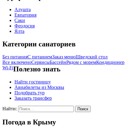
Алушта
Евпатория
Саки
Феодосия
Ялта
Категории санаториев
Без питания
С питанием
Заказ меню
Шведский стол
Все включено
Сервисы
Бассейн
Рядом с морем
Кондиционер
Wi-Fi
Полезно знать
Найти гостиницу
Авиабилеты из Москвы
Подобрать тур
Заказать трансфер
Найти:
Погода в Крыму
Сейчас