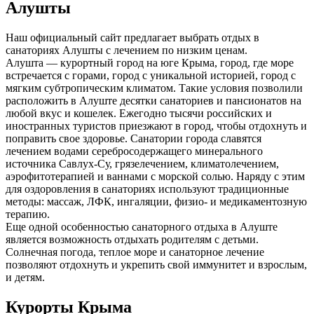
Алушты
Наш официальный сайт предлагает выбрать отдых в
санаториях Алушты с лечением по низким ценам.
Алушта — курортный город на юге Крыма, город, где море
встречается с горами, город с уникальной историей, город с
мягким субтропическим климатом. Такие условия позволили
расположить в Алуште десятки санаториев и пансионатов на
любой вкус и кошелек. Ежегодно тысячи российских и
иностранных туристов приезжают в город, чтобы отдохнуть и
поправить свое здоровье. Санатории города славятся
лечением водами серебросодержащего минерального
источника Савлух-Су, грязелечением, климатолечением,
аэрофитотерапией и ваннами с морской солью. Наряду с этим
для оздоровления в санаториях используют традиционные
методы: массаж, ЛФК, ингаляции, физио- и медикаментозную
терапию.
Еще одной особенностью санаторного отдыха в Алуште
является возможность отдыхать родителям с детьми.
Солнечная погода, теплое море и санаторное лечение
позволяют отдохнуть и укрепить свой иммунитет и взрослым,
и детям.
Курорты Крыма